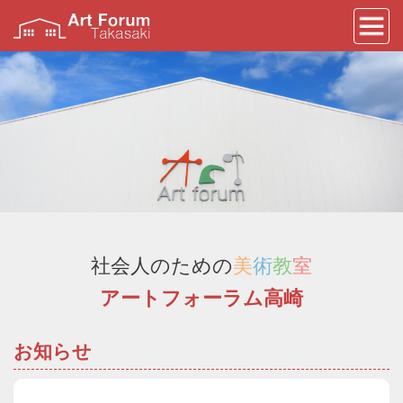
社会人のための
美
術
教
室
アートフォーラム高崎
お知らせ