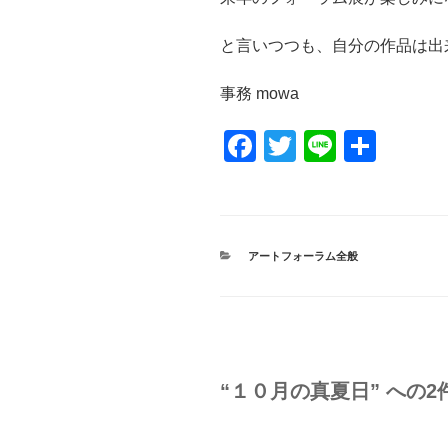
と言いつつも、自分の作品は出
事務 mowa
F
T
Li
共
a
wi
n
有
c
tt
e
e
er
カ
アートフォーラム全般
b
テ
ゴ
o
リ
ー
o
k
“１０月の真夏日” への2