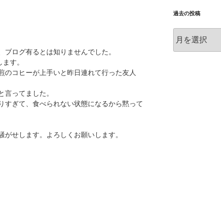
過去の投稿
過
去
、ブログ有るとは知りませんでした。
の
します。
投
煎のコヒーが上手いと昨日連れて行った友人
稿
と言ってました。
りすぎて、食べられない状態になるから黙って
騒がせします。よろしくお願いします。