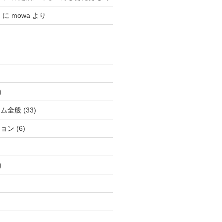
日
に
mowa
より
)
ラム全般
(33)
ション
(6)
)