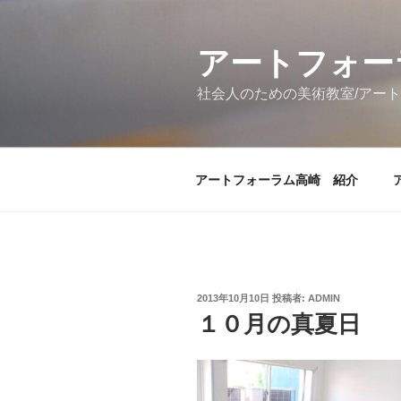
コ
ン
テ
アートフォー
ン
社会人のための美術教室/アー
ツ
へ
ス
キ
アートフォーラム高崎 紹介
ッ
プ
投
2013年10月10日
投稿者:
ADMIN
稿
１０月の真夏日
日: