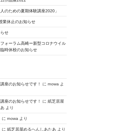
ム作品展2022
人のための夏期体験講座2020」
授業休止のお知らせ
知らせ
トフォーラム高崎ー新型コロナウイル
る臨時休校のお知らせ
新講座のお知らせです！
に
mowa
よ
新講座のお知らせです！
に
紙芝居屋
たあ
より
！
に
mowa
より
！
に
紙芝居屋めるへんしあたあ
より