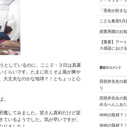
アートフォーラ
「美術が好きな
こども教室5月
授業再開のお
【重要】アー
ス感染におけ
ろうとしているのに、ここ２・３日は真夏
最近のコメント
いくらいです。たまに吹くそよ風が爽や
、大丈夫なのかな地球？！とちょっと心
田部井先生の
り
田部井先生の
ば。
めるへんしあ
邪魔してみました。皆さん真剣だけど楽
NHKの取材？
きているようでした。気が早いですが、
NHKの取材？
なりました！